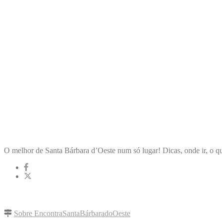
ENCONTRA
SANTABÁRBARADOOESTE
O melhor de Santa Bárbara d’Oeste num só lugar! Dicas, onde ir, o qu
LINKS RÁPIDOS
Sobre EncontraSantaBárbaradoOeste