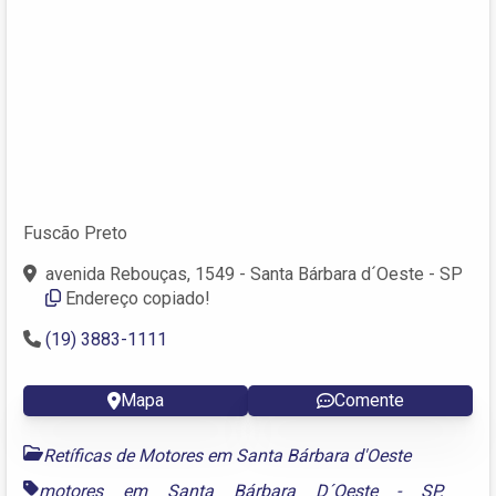
Fuscão Preto
avenida Rebouças, 1549 - Santa Bárbara d´Oeste - SP
Endereço copiado!
(19) 3883-1111
Mapa
Comente
Retíficas de Motores em Santa Bárbara d'Oeste
motores em Santa Bárbara D´Oeste - SP
,