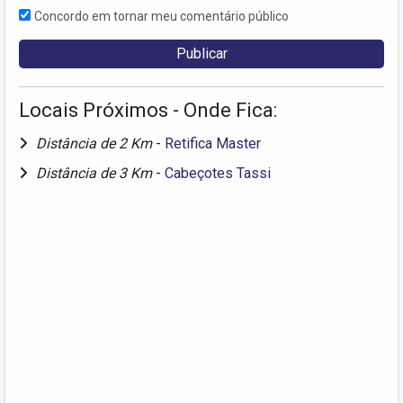
Concordo em tornar meu comentário público
Locais Próximos - Onde Fica:
Distância de 2 Km
-
Retifica Master
Distância de 3 Km
-
Cabeçotes Tassi