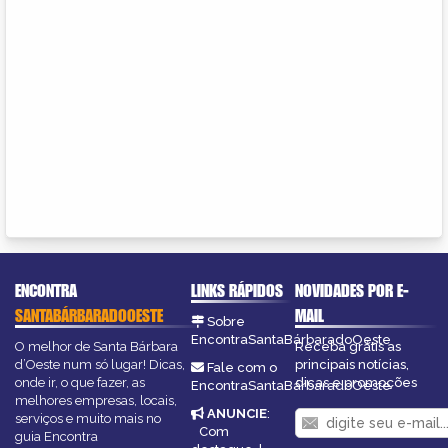
ENCONTRA
LINKS RÁPIDOS
NOVIDADES POR E-
SANTABÁRBARADOOESTE
MAIL
Sobre
EncontraSantaBárbaradoOeste
O melhor de Santa Bárbara
Receba grátis as
d’Oeste num só lugar! Dicas,
principais notícias,
Fale com o
onde ir, o que fazer, as
dicas e promoções
EncontraSantaBárbaradoOeste
melhores empresas, locais,
ANUNCIE
:
serviços e muito mais no
Com
guia Encontra