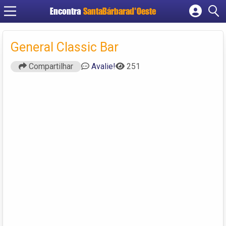
Encontra
SantaBárbarad'Oeste
Cadastrar empresa
Fazer login
General Classic Bar
Criar conta
Compartilhar
Avalie!
251