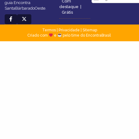
Com
guia Encontra
destaque
|
SantaBárbaradoOeste.
Grátis
Termos
|
Privacidade
|
Sitemap
Criado com
e
pelo time do EncontraBrasil