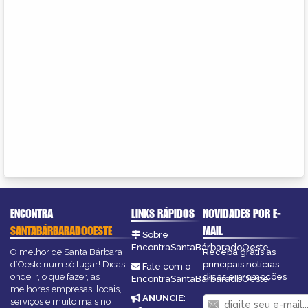
ENCONTRA
LINKS RÁPIDOS
NOVIDADES POR E-
SANTABÁRBARADOOESTE
MAIL
Sobre
EncontraSantaBárbaradoOeste
O melhor de Santa Bárbara
Receba grátis as
d’Oeste num só lugar! Dicas,
principais notícias,
Fale com o
onde ir, o que fazer, as
dicas e promoções
EncontraSantaBárbaradoOeste
melhores empresas, locais,
ANUNCIE
:
serviços e muito mais no