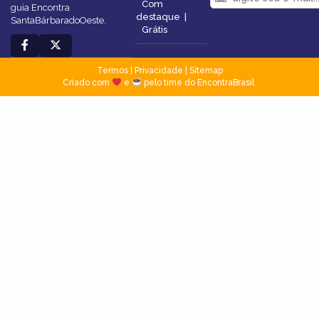
Com
guia Encontra
destaque
|
SantaBárbaradoOeste.
Grátis
Termos
|
Privacidade
|
Sitemap
Criado com
e
pelo time do EncontraBrasil