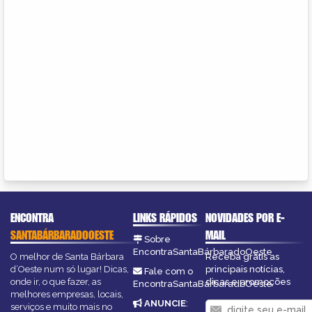
ENCONTRA
LINKS RÁPIDOS
NOVIDADES POR E-
SANTABÁRBARADOOESTE
MAIL
Sobre
EncontraSantaBárbaradoOeste
O melhor de Santa Bárbara
Receba grátis as
d’Oeste num só lugar! Dicas,
principais notícias,
Fale com o
onde ir, o que fazer, as
dicas e promoções
EncontraSantaBárbaradoOeste
melhores empresas, locais,
ANUNCIE
:
serviços e muito mais no