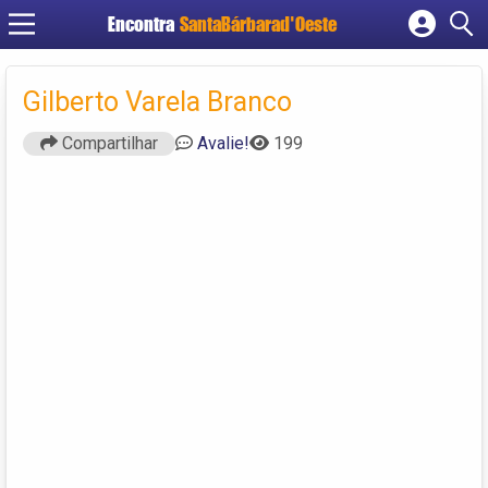
Encontra
SantaBárbarad'Oeste
Cadastrar empresa
Fazer login
Gilberto Varela Branco
Criar conta
Compartilhar
Avalie!
199