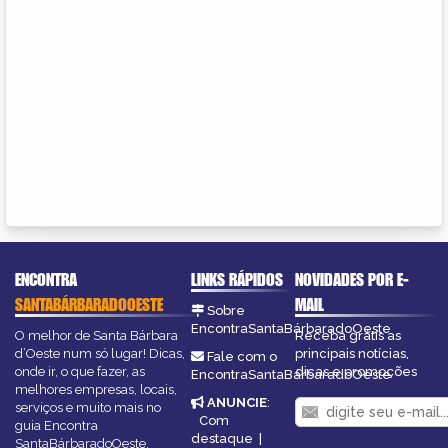
ENCONTRA
LINKS RÁPIDOS
NOVIDADES POR E-
SANTABÁRBARADOOESTE
MAIL
Sobre
EncontraSantaBárbaradoOeste
O melhor de Santa Bárbara
Receba grátis as
d’Oeste num só lugar! Dicas,
principais notícias,
Fale com o
onde ir, o que fazer, as
dicas e promoções
EncontraSantaBárbaradoOeste
melhores empresas, locais,
ANUNCIE
:
serviços e muito mais no
Com
guia Encontra
destaque
|
SantaBárbaradoOeste.