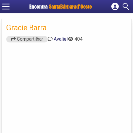
Encontra
SantaBárbarad'Oeste
Cadastrar empresa
Fazer login
Gracie Barra
Criar conta
Compartilhar
Avalie!
404