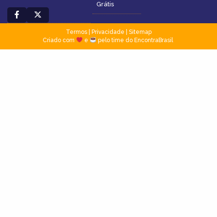
Grátis
Termos
|
Privacidade
|
Sitemap
Criado com
e
pelo time do EncontraBrasil