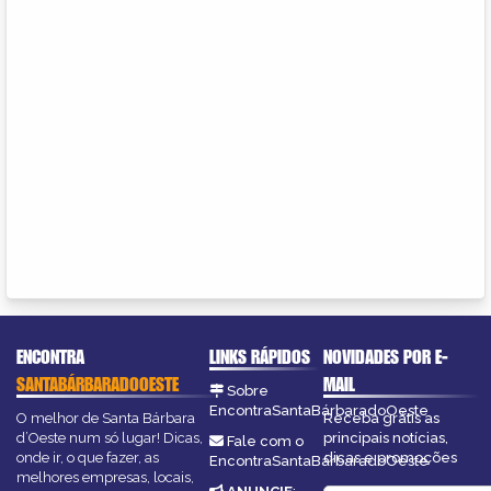
ENCONTRA
LINKS RÁPIDOS
NOVIDADES POR E-
SANTABÁRBARADOOESTE
MAIL
Sobre
EncontraSantaBárbaradoOeste
O melhor de Santa Bárbara
Receba grátis as
d’Oeste num só lugar! Dicas,
principais notícias,
Fale com o
onde ir, o que fazer, as
dicas e promoções
EncontraSantaBárbaradoOeste
melhores empresas, locais,