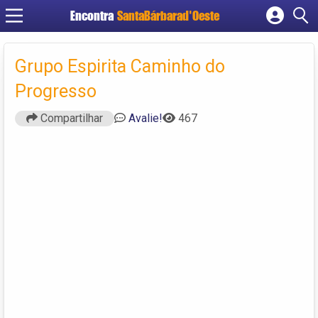
Encontra
SantaBárbarad'Oeste
Cadastrar empresa
Fazer login
Grupo Espirita Caminho do
Criar conta
Progresso
Compartilhar
Avalie!
467