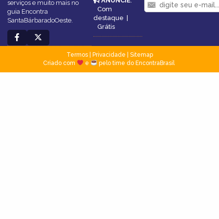
ANUNCIE
:
serviços e muito mais no
Com
guia Encontra
destaque
|
SantaBárbaradoOeste.
Grátis
Termos
|
Privacidade
|
Sitemap
Criado com
e
pelo time do EncontraBrasil