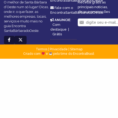
EncontraSantaBárbaradoOeste
O melhor de Santa Bárbara
Receba grátis as
d’Oeste num só lugar! Dicas,
principais notícias,
Fale com o
onde ir, o que fazer, as
dicas e promoções
EncontraSantaBárbaradoOeste
melhores empresas, locais,
ANUNCIE
:
serviços e muito mais no
Com
guia Encontra
destaque
|
SantaBárbaradoOeste.
Grátis
Termos
|
Privacidade
|
Sitemap
Criado com
e
pelo time do EncontraBrasil