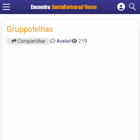
Encontra
SantaBárbarad'Oeste
Cadastrar empresa
Fazer login
Gruppotelhas
Criar conta
Compartilhar
Avalie!
219