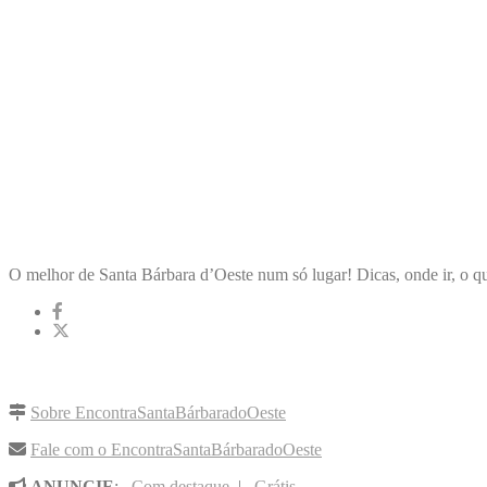
ENCONTRA
SANTABÁRBARADOOESTE
O melhor de Santa Bárbara d’Oeste num só lugar! Dicas, onde ir, o qu
LINKS RÁPIDOS
Sobre EncontraSantaBárbaradoOeste
Fale com o EncontraSantaBárbaradoOeste
ANUNCIE
:
Com destaque
|
Grátis