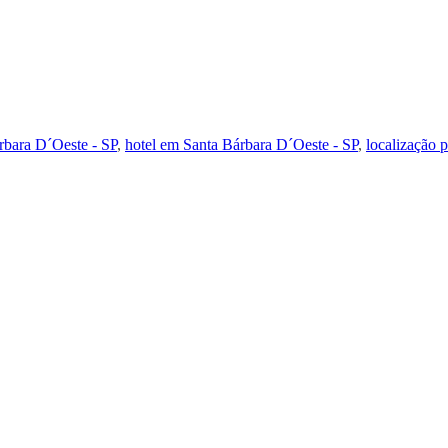
bara D´Oeste - SP
,
hotel em Santa Bárbara D´Oeste - SP
,
localização 