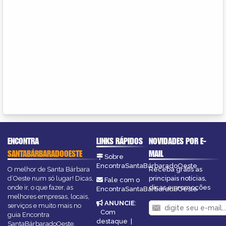
ENCONTRA
LINKS RÁPIDOS
NOVIDADES POR E-
SANTABÁRBARADOOESTE
MAIL
Sobre
EncontraSantaBárbaradoOeste
O melhor de Santa Bárbara
Receba grátis as
d’Oeste num só lugar! Dicas,
principais notícias,
Fale com o
onde ir, o que fazer, as
dicas e promoções
EncontraSantaBárbaradoOeste
melhores empresas, locais,
ANUNCIE
:
serviços e muito mais no
Com
guia Encontra
destaque
|
SantaBárbaradoOeste.