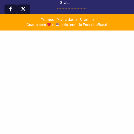
Grátis
Termos
|
Privacidade
|
Sitemap
Criado com
e
pelo time do EncontraBrasil