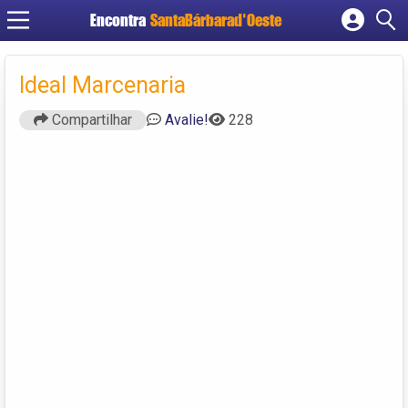
Encontra
SantaBárbarad'Oeste
Cadastrar empresa
Fazer login
Ideal Marcenaria
Criar conta
Compartilhar
Avalie!
228