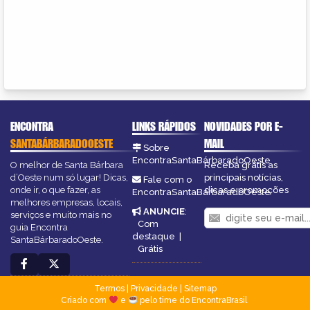
ENCONTRA
LINKS RÁPIDOS
NOVIDADES POR E-
SANTABÁRBARADOOESTE
MAIL
Sobre
EncontraSantaBárbaradoOeste
O melhor de Santa Bárbara
Receba grátis as
d’Oeste num só lugar! Dicas,
principais notícias,
Fale com o
onde ir, o que fazer, as
dicas e promoções
EncontraSantaBárbaradoOeste
melhores empresas, locais,
ANUNCIE
:
serviços e muito mais no
Com
guia Encontra
destaque
|
SantaBárbaradoOeste.
Grátis
Termos
|
Privacidade
|
Sitemap
Criado com
e
pelo time do EncontraBrasil