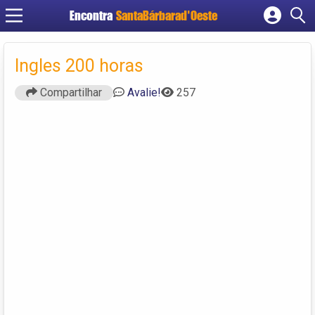
Encontra
SantaBárbarad'Oeste
Cadastrar empresa
Fazer login
Ingles 200 horas
Criar conta
Compartilhar
Avalie!
257