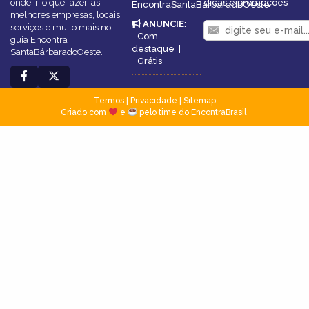
onde ir, o que fazer, as
dicas e promoções
EncontraSantaBárbaradoOeste
melhores empresas, locais,
ANUNCIE
:
serviços e muito mais no
Com
guia Encontra
destaque
|
SantaBárbaradoOeste.
Grátis
Termos
|
Privacidade
|
Sitemap
Criado com
e
pelo time do EncontraBrasil