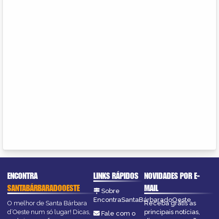
ENCONTRA
LINKS RÁPIDOS
NOVIDADES POR E-
SANTABÁRBARADOOESTE
MAIL
Sobre
EncontraSantaBárbaradoOeste
O melhor de Santa Bárbara
Receba grátis as
d’Oeste num só lugar! Dicas,
principais notícias,
Fale com o