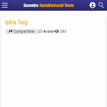
Encontra
SantaBárbarad'Oeste
Cadastrar empresa
Fazer login
Ipha Seg
Criar conta
Compartilhar
Avalie!
283