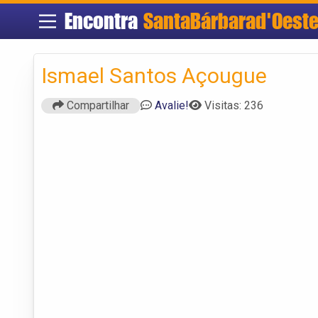
Encontra
SantaBárbarad'Oest
Ismael Santos Açougue
Compartilhar
Avalie!
Visitas: 236