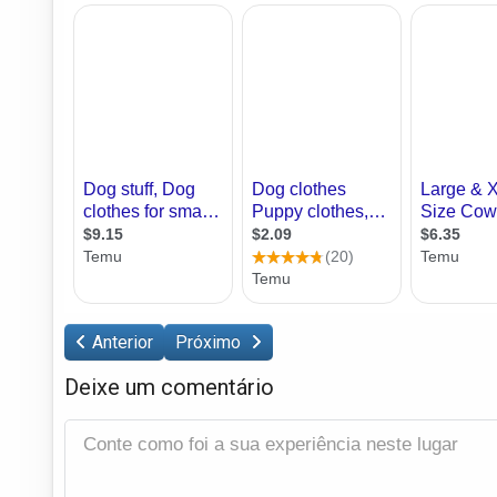
Anterior
Próximo
Deixe um comentário