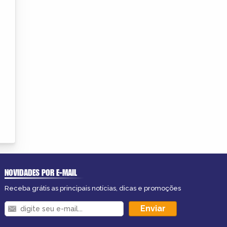
NOVIDADES POR E-MAIL
Receba grátis as principais notícias, dicas e promoções