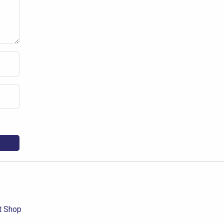
t Shop