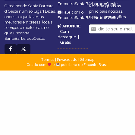
EncontraSantaBárbaradoOeste
O melhor de Santa Bárbara
Receba grátis as
d’Oeste num só lugar! Dicas,
principais notícias,
Fale com o
onde ir, o que fazer, as
dicas e promoções
EncontraSantaBárbaradoOeste
melhores empresas, locais,
ANUNCIE
:
serviços e muito mais no
Com
guia Encontra
destaque
|
SantaBárbaradoOeste.
Grátis
Termos
|
Privacidade
|
Sitemap
Criado com
e
pelo time do EncontraBrasil