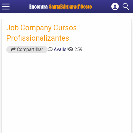
Encontra
SantaBárbarad'Oeste
Cadastrar empresa
Fazer login
Job Company Cursos
Criar conta
Profissionalizantes
Compartilhar
Avalie!
259