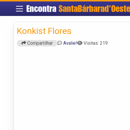
Encontra
SantaBárbarad'Oest
Konkist Flores
Compartilhar
Avalie!
Visitas: 219