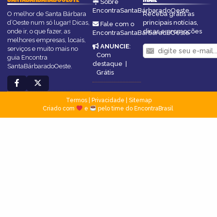
Sobre
EncontraSantaBárbaradoOeste
O melhor de Santa Bárbara
Receba grátis as
d’Oeste num só lugar! Dicas,
principais notícias,
Fale com o
onde ir, o que fazer, as
dicas e promoções
EncontraSantaBárbaradoOeste
melhores empresas, locais,
ANUNCIE
:
serviços e muito mais no
Com
guia Encontra
destaque
|
SantaBárbaradoOeste.
Grátis
Termos
|
Privacidade
|
Sitemap
Criado com
e
pelo time do EncontraBrasil