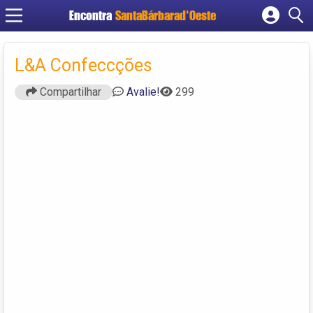
Encontra
SantaBárbarad'Oeste
Cadastrar empresa
Fazer login
L&A Confeccções
Criar conta
Compartilhar
Avalie!
299