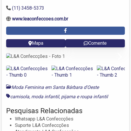
(11) 3458-5373
www.leaconfeccoes.com.br
Mapa
Comente
Next
Moda Feminina em Santa Bárbara d'Oeste
camisola
,
moda infantil
,
pijama
e
roupa infantil
Pesquisas Relacionadas
Whatsapp L&A Confeccções
Suporte L&A Confeccções