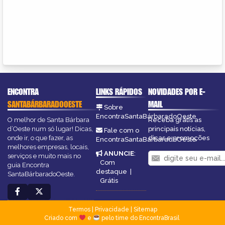
ENCONTRA
LINKS RÁPIDOS
NOVIDADES POR E-
SANTABÁRBARADOOESTE
MAIL
Sobre
EncontraSantaBárbaradoOeste
O melhor de Santa Bárbara
Receba grátis as
d’Oeste num só lugar! Dicas,
principais notícias,
Fale com o
onde ir, o que fazer, as
dicas e promoções
EncontraSantaBárbaradoOeste
melhores empresas, locais,
ANUNCIE
:
serviços e muito mais no
Com
guia Encontra
destaque
|
SantaBárbaradoOeste.
Grátis
Termos
|
Privacidade
|
Sitemap
Criado com
e
pelo time do EncontraBrasil