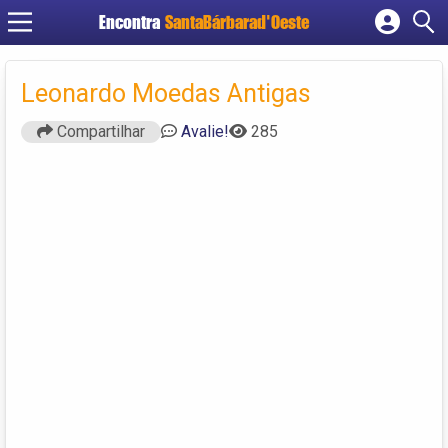
Encontra
SantaBárbarad'Oeste
Cadastrar empresa
Fazer login
Leonardo Moedas Antigas
Criar conta
Compartilhar
Avalie!
285