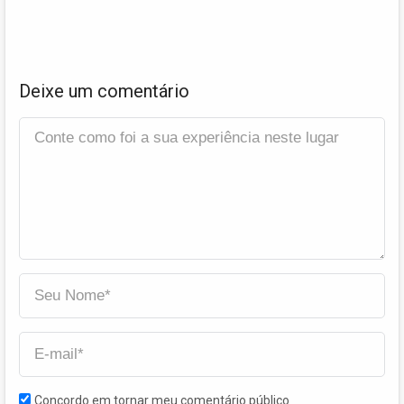
Deixe um comentário
Concordo em tornar meu comentário público