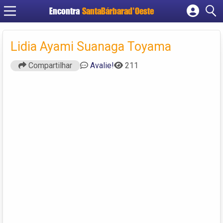
Encontra
SantaBárbarad'Oeste
Cadastrar empresa
Fazer login
Lidia Ayami Suanaga Toyama
Criar conta
Compartilhar
Avalie!
211