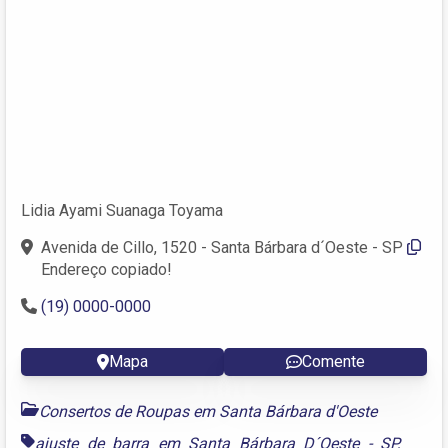
Lidia Ayami Suanaga Toyama
Avenida de Cillo, 1520 - Santa Bárbara d´Oeste - SP
Endereço copiado!
(19) 0000-0000
Mapa
Comente
Consertos de Roupas em Santa Bárbara d'Oeste
ajuste de barra em Santa Bárbara D´Oeste - SP
,