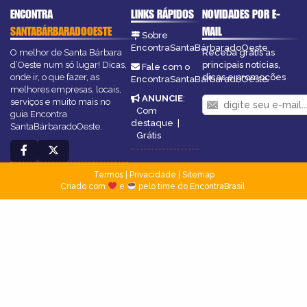
ENCONTRA
LINKS RÁPIDOS
NOVIDADES POR E-
SANTABÁRBARADOOESTE
MAIL
Sobre
EncontraSantaBárbaradoOeste
O melhor de Santa Bárbara
Receba grátis as
d’Oeste num só lugar! Dicas,
principais notícias,
Fale com o
onde ir, o que fazer, as
dicas e promoções
EncontraSantaBárbaradoOeste
melhores empresas, locais,
ANUNCIE
:
serviços e muito mais no
Com
guia Encontra
destaque
|
SantaBárbaradoOeste.
Grátis
Termos
|
Privacidade
|
Sitemap
Criado com
e
pelo time do EncontraBrasil