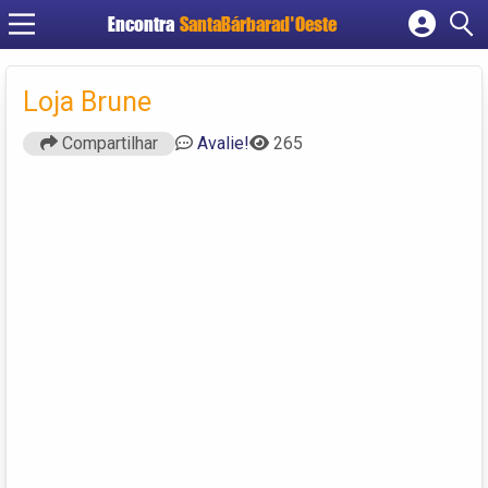
Encontra
SantaBárbarad'Oeste
Cadastrar empresa
Fazer login
Loja Brune
Criar conta
Compartilhar
Avalie!
265