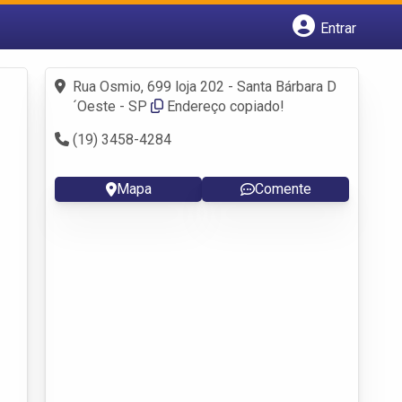
Entrar
Cadastrar empresa
Fazer login
Rua Osmio, 699 loja 202 - Santa Bárbara D
Criar conta
´Oeste - SP
Endereço copiado!
(19) 3458-4284
Mapa
Comente