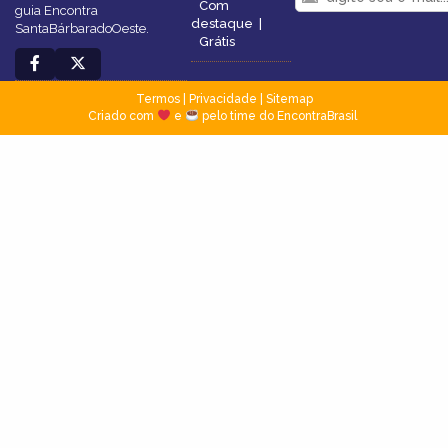
Com
guia Encontra
destaque
|
SantaBárbaradoOeste.
Grátis
Termos
|
Privacidade
|
Sitemap
Criado com
e
pelo time do EncontraBrasil