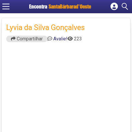
Encontra
SantaBárbarad'Oeste
Cadastrar empresa
Fazer login
Lyvia da Silva Gonçalves
Criar conta
Compartilhar
Avalie!
223