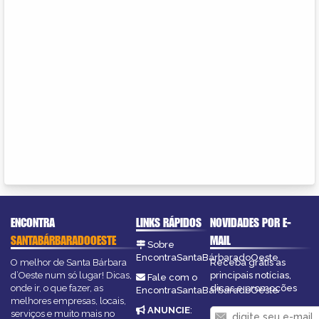
ENCONTRA
LINKS RÁPIDOS
NOVIDADES POR E-
SANTABÁRBARADOOESTE
MAIL
Sobre
EncontraSantaBárbaradoOeste
O melhor de Santa Bárbara
Receba grátis as
d’Oeste num só lugar! Dicas,
principais notícias,
Fale com o
onde ir, o que fazer, as
dicas e promoções
EncontraSantaBárbaradoOeste
melhores empresas, locais,
ANUNCIE
:
serviços e muito mais no