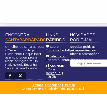
ENCONTRA
LINKS
NOVIDADES
SANTABÁRBARADOOESTE
RÁPIDOS
POR E-MAIL
O melhor de Santa Bárbara
Sobre
Receba grátis as
d’Oeste num só lugar!
EncontraSantaBárbaradoOeste
principais notícias,
Dicas, onde ir, o que fazer,
dicas e promoções
Fale com o
as melhores empresas,
EncontraSantaBárbaradoOeste
locais, serviços e muito
mais no guia Encontra
ANUNCIE
:
SantaBárbaradoOeste.
Com
destaque
|
Grátis
Termos
|
Privacidade
|
Sitemap
Criado com ❤️ e ☕ pelo time do EncontraBrasil