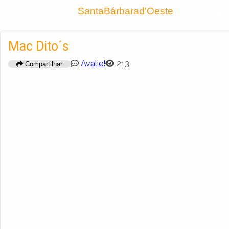
Encontra
SantaBárbarad'Oeste
Cadastrar empresa
Fazer login
Mac Dito´s
Criar conta
Avalie!
213
Compartilhar