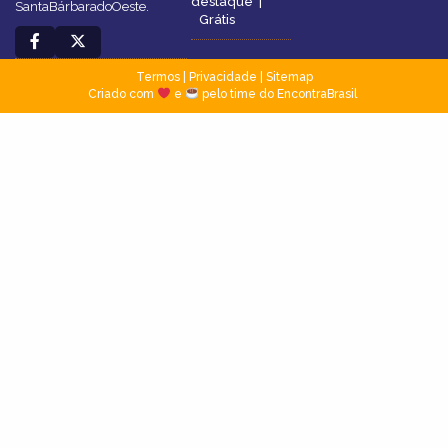
destaque
|
SantaBárbaradoOeste.
Grátis
Termos
|
Privacidade
|
Sitemap
Criado com
e
pelo time do EncontraBrasil