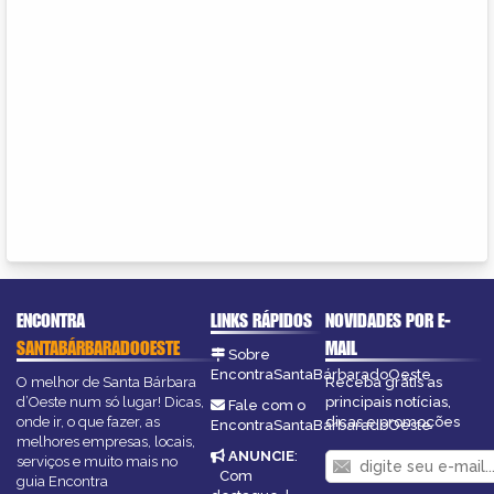
ENCONTRA
LINKS RÁPIDOS
NOVIDADES POR E-
SANTABÁRBARADOOESTE
MAIL
Sobre
EncontraSantaBárbaradoOeste
O melhor de Santa Bárbara
Receba grátis as
d’Oeste num só lugar! Dicas,
principais notícias,
Fale com o
onde ir, o que fazer, as
dicas e promoções
EncontraSantaBárbaradoOeste
melhores empresas, locais,
ANUNCIE
:
serviços e muito mais no
Com
guia Encontra