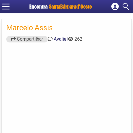
Encontra
SantaBárbarad'Oeste
Cadastrar empresa
Fazer login
Marcelo Assis
Criar conta
Compartilhar
Avalie!
262