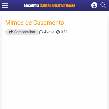
Encontra
SantaBárbarad'Oeste
Cadastrar empresa
Fazer login
Mimos de Casamento
Criar conta
Compartilhar
Avalie!
321