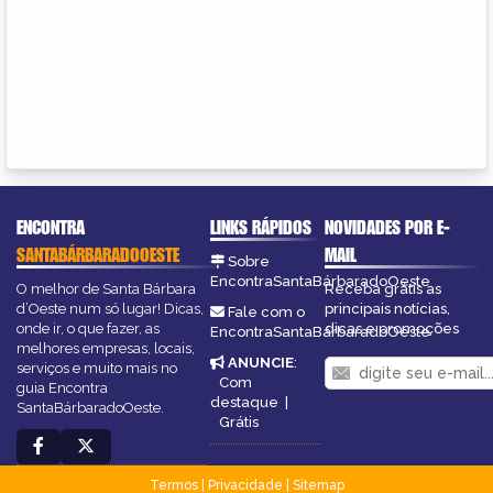
ENCONTRA
LINKS RÁPIDOS
NOVIDADES POR E-
SANTABÁRBARADOOESTE
MAIL
Sobre
EncontraSantaBárbaradoOeste
O melhor de Santa Bárbara
Receba grátis as
d’Oeste num só lugar! Dicas,
principais notícias,
Fale com o
onde ir, o que fazer, as
dicas e promoções
EncontraSantaBárbaradoOeste
melhores empresas, locais,
ANUNCIE
:
serviços e muito mais no
Com
guia Encontra
destaque
|
SantaBárbaradoOeste.
Grátis
Termos
|
Privacidade
|
Sitemap