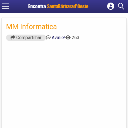
Encontra
SantaBárbarad'Oeste
Cadastrar empresa
Fazer login
MM Informatica
Criar conta
Compartilhar
Avalie!
263