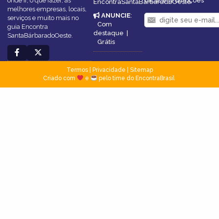
onde ir, o que fazer, as
dicas e promoções
EncontraSantaBárbaradoOeste
melhores empresas, locais,
ANUNCIE
:
serviços e muito mais no
Com
guia Encontra
destaque
|
SantaBárbaradoOeste.
Grátis
Termos
|
Privacidade
|
Sitemap
Criado com
e
pelo time do EncontraBrasil