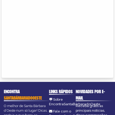
ENCONTRA
LINKS RÁPIDOS
NOVIDADES POR E-
SANTABÁRBARADOOESTE
MAIL
Sobre
EncontraSantaBárbaradoOeste
O melhor de Santa Bárbara
Receba grátis as
d’Oeste num só lugar! Dicas,
principais notícias,
Fale com o