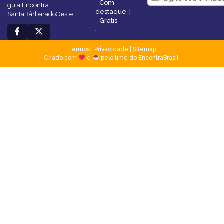
Com
guia Encontra
destaque
|
SantaBárbaradoOeste.
Grátis
Termos
|
Privacidade
|
Sitemap
Criado com
e
pelo time do EncontraBrasil