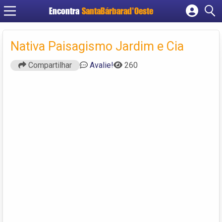
Encontra
SantaBárbarad'Oeste
Cadastrar empresa
Fazer login
Nativa Paisagismo Jardim e Cia
Criar conta
Compartilhar
Avalie!
260