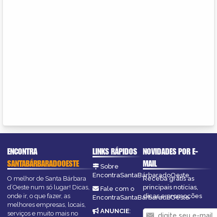
ENCONTRA
LINKS RÁPIDOS
NOVIDADES POR E-
SANTABÁRBARADOOESTE
MAIL
Sobre
EncontraSantaBárbaradoOeste
O melhor de Santa Bárbara
Receba grátis as
d’Oeste num só lugar! Dicas,
principais notícias,
Fale com o
onde ir, o que fazer, as
dicas e promoções
EncontraSantaBárbaradoOeste
melhores empresas, locais,
ANUNCIE
:
serviços e muito mais no