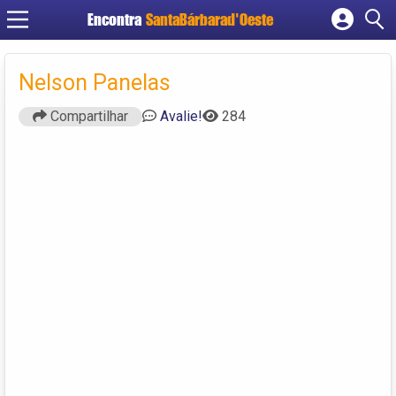
Encontra
SantaBárbarad'Oeste
Cadastrar empresa
Fazer login
Nelson Panelas
Criar conta
Compartilhar
Avalie!
284