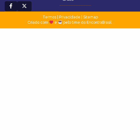
Termos
|
Privacidade
|
Sitemap
Criado com
e
pelo time do EncontraBrasil