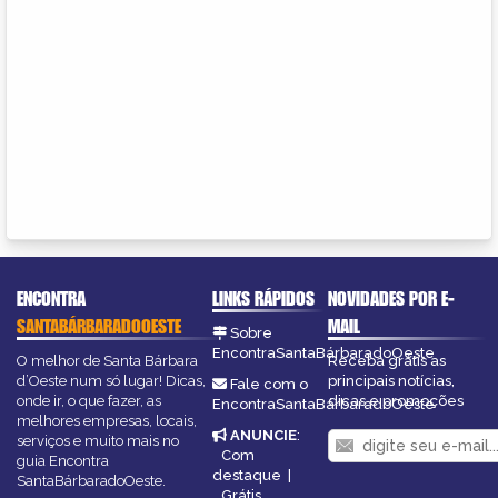
ENCONTRA
LINKS RÁPIDOS
NOVIDADES POR E-
SANTABÁRBARADOOESTE
MAIL
Sobre
EncontraSantaBárbaradoOeste
O melhor de Santa Bárbara
Receba grátis as
d’Oeste num só lugar! Dicas,
principais notícias,
Fale com o
onde ir, o que fazer, as
dicas e promoções
EncontraSantaBárbaradoOeste
melhores empresas, locais,
ANUNCIE
:
serviços e muito mais no
Com
guia Encontra
destaque
|
SantaBárbaradoOeste.
Grátis