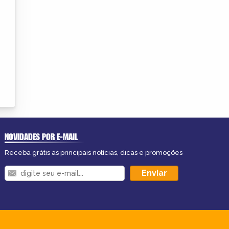
NOVIDADES POR E-MAIL
Receba grátis as principais notícias, dicas e promoções