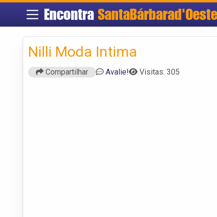
Encontra
SantaBárbarad'Oest
Nilli Moda Intima
Compartilhar
Avalie!
Visitas: 305