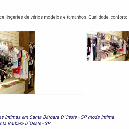
ce lingeries de vários modelos e tamanhos. Qualidade, conforto
as íntimas em Santa Bárbara D´Oeste - SP
,
moda íntima
nta Bárbara D´Oeste - SP