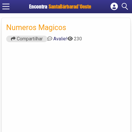
Encontra
SantaBárbarad'Oeste
Cadastrar empresa
Fazer login
Numeros Magicos
Criar conta
Compartilhar
Avalie!
230