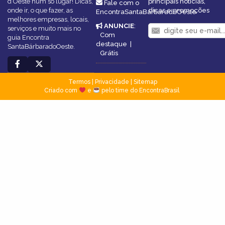
d’Oeste num só lugar! Dicas,
principais notícias,
Fale com o
onde ir, o que fazer, as
dicas e promoções
EncontraSantaBárbaradoOeste
melhores empresas, locais,
ANUNCIE
:
serviços e muito mais no
Com
guia Encontra
destaque
|
SantaBárbaradoOeste.
Grátis
Termos
|
Privacidade
|
Sitemap
Criado com
e
pelo time do EncontraBrasil