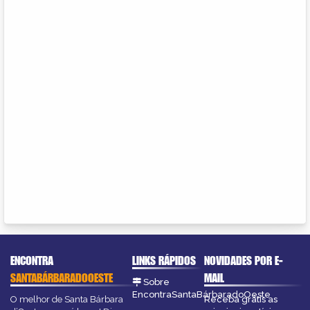
ENCONTRA
LINKS RÁPIDOS
NOVIDADES POR E-
SANTABÁRBARADOOESTE
MAIL
Sobre
EncontraSantaBárbaradoOeste
O melhor de Santa Bárbara
Receba grátis as