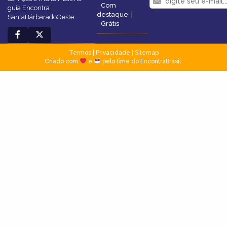
Com
guia Encontra
destaque
|
SantaBárbaradoOeste.
Grátis
Termos
|
Privacidade
|
Sitemap
Criado com
e
pelo time do EncontraBrasil