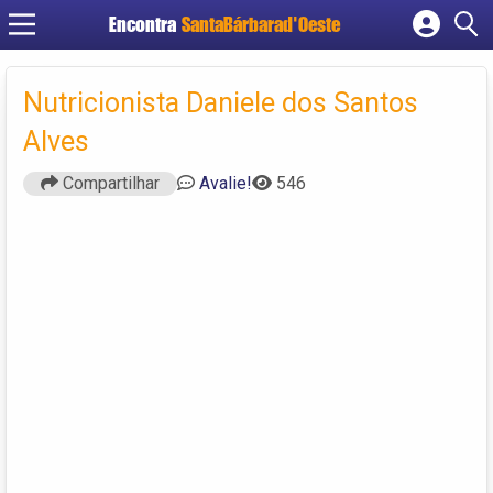
Encontra
SantaBárbarad'Oeste
Cadastrar empresa
Fazer login
Nutricionista Daniele dos Santos
Criar conta
Alves
Compartilhar
Avalie!
546