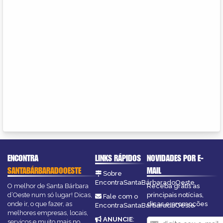
ENCONTRA
LINKS RÁPIDOS
NOVIDADES POR E-
SANTABÁRBARADOOESTE
MAIL
Sobre
EncontraSantaBárbaradoOeste
O melhor de Santa Bárbara
Receba grátis as
d’Oeste num só lugar! Dicas,
principais notícias,
Fale com o
onde ir, o que fazer, as
dicas e promoções
EncontraSantaBárbaradoOeste
melhores empresas, locais,
ANUNCIE
:
serviços e muito mais no