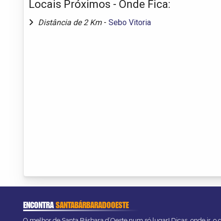
Locais Próximos - Onde Fica:
Distância de 2 Km
-
Sebo Vitoria
ENCONTRA
SANTABÁRBARADOOESTE
O melhor de Santa Bárbara d’Oeste num só lugar! Dicas, onde ir, o q