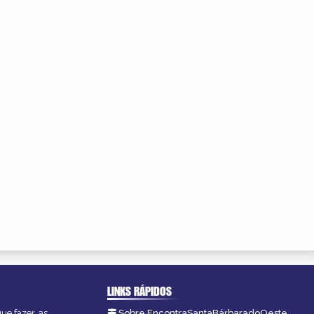
LINKS RÁPIDOS
ue fazer, as
Sobre EncontraSantaBárbaradoOeste