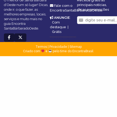
O melhor de Santa Bárbara
Receba grátis as
d’Oeste num só lugar! Dicas,
principais notícias,
Fale com o
onde ir, o que fazer, as
dicas e promoções
EncontraSantaBárbaradoOeste
melhores empresas, locais,
ANUNCIE
:
serviços e muito mais no
Com
guia Encontra
destaque
|
SantaBárbaradoOeste.
Grátis
Termos
|
Privacidade
|
Sitemap
Criado com
e
pelo time do EncontraBrasil