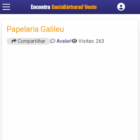
Encontra
SantaBárbarad'Oeste
Cadastrar empresa
Fazer login
Papelaria Galileu
Criar conta
Compartilhar
Avalie!
Visitas: 263