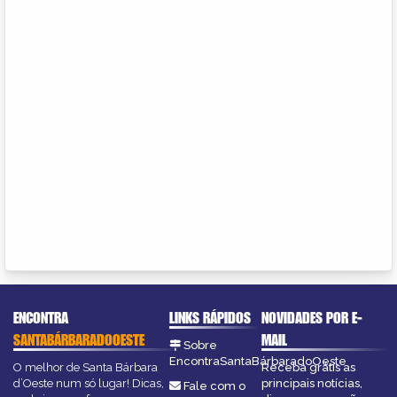
ENCONTRA
LINKS RÁPIDOS
NOVIDADES POR E-
SANTABÁRBARADOOESTE
MAIL
Sobre
EncontraSantaBárbaradoOeste
O melhor de Santa Bárbara
Receba grátis as
d’Oeste num só lugar! Dicas,
principais notícias,
Fale com o