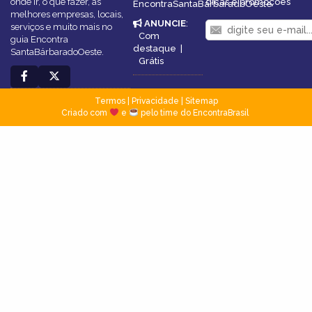
onde ir, o que fazer, as
dicas e promoções
EncontraSantaBárbaradoOeste
melhores empresas, locais,
ANUNCIE
:
serviços e muito mais no
Com
guia Encontra
destaque
|
SantaBárbaradoOeste.
Grátis
Termos
|
Privacidade
|
Sitemap
Criado com
e
pelo time do EncontraBrasil