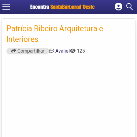
Encontra
SantaBárbarad'Oeste
Cadastrar empresa
Fazer login
Patrícia Ribeiro Arquitetura e
Criar conta
Interiores
Compartilhar
Avalie!
125