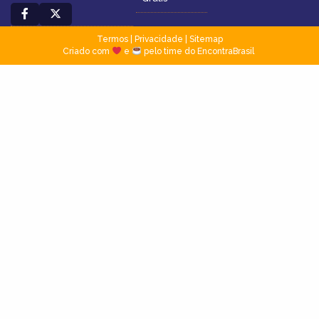
Termos
|
Privacidade
|
Sitemap
Criado com
e
pelo time do EncontraBrasil