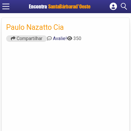
Encontra
SantaBárbarad'Oeste
Cadastrar empresa
Fazer login
Paulo Nazatto Cia
Criar conta
Compartilhar
Avalie!
350