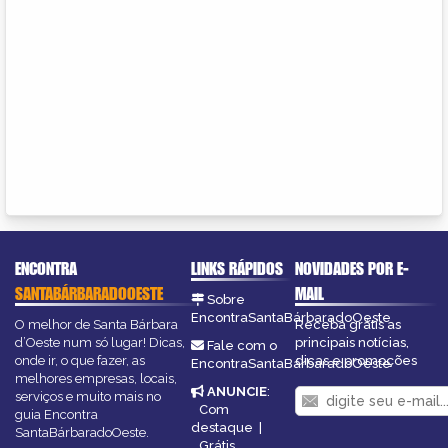
ENCONTRA
LINKS RÁPIDOS
NOVIDADES POR E-
SANTABÁRBARADOOESTE
MAIL
Sobre
EncontraSantaBárbaradoOeste
O melhor de Santa Bárbara
Receba grátis as
d’Oeste num só lugar! Dicas,
principais notícias,
Fale com o
onde ir, o que fazer, as
dicas e promoções
EncontraSantaBárbaradoOeste
melhores empresas, locais,
ANUNCIE
:
serviços e muito mais no
Com
guia Encontra
destaque
|
SantaBárbaradoOeste.
Grátis