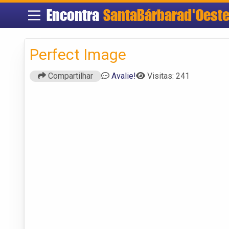
Encontra
SantaBárbarad'Oest
Perfect Image
Compartilhar
Avalie!
Visitas: 241