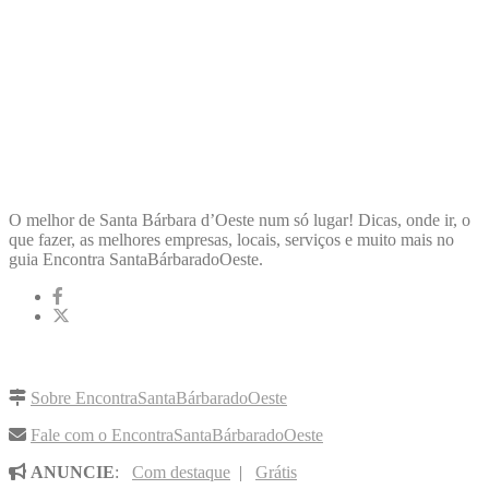
ENCONTRA
SANTABÁRBARADOOESTE
O melhor de Santa Bárbara d’Oeste num só lugar! Dicas, onde ir, o
que fazer, as melhores empresas, locais, serviços e muito mais no
guia Encontra SantaBárbaradoOeste.
LINKS RÁPIDOS
Sobre EncontraSantaBárbaradoOeste
Fale com o EncontraSantaBárbaradoOeste
ANUNCIE
:
Com destaque
|
Grátis