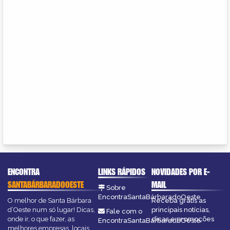
ENCONTRA
LINKS RÁPIDOS
NOVIDADES POR E-
SANTABÁRBARADOOESTE
MAIL
Sobre
EncontraSantaBárbaradoOeste
O melhor de Santa Bárbara
Receba grátis as
d’Oeste num só lugar! Dicas,
principais notícias,
Fale com o
onde ir, o que fazer, as
dicas e promoções
EncontraSantaBárbaradoOeste
melhores empresas, locais,