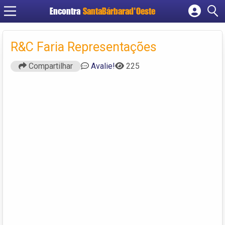
Encontra
SantaBárbarad'Oeste
Cadastrar empresa
Fazer login
R&C Faria Representações
Criar conta
Compartilhar
Avalie!
225