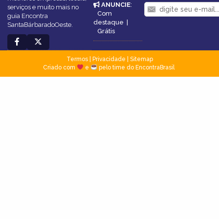
ANUNCIE
:
serviços e muito mais no
Com
guia Encontra
destaque
|
SantaBárbaradoOeste.
Grátis
Termos
|
Privacidade
|
Sitemap
Criado com
e
pelo time do EncontraBrasil