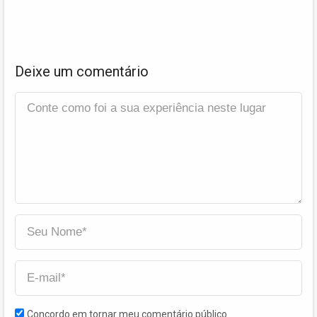
Deixe um comentário
Concordo em tornar meu comentário público