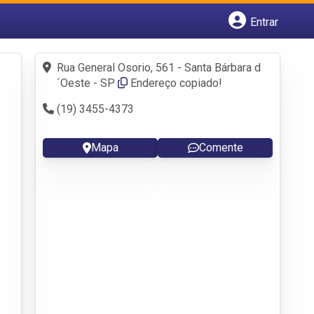
Entrar
Cadastrar empresa
Fazer login
Rua General Osorio, 561 - Santa Bárbara d
Criar conta
´Oeste - SP
Endereço copiado!
(19) 3455-4373
Mapa
Comente