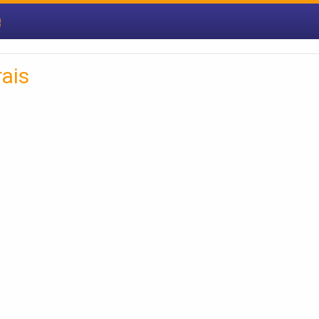
e
ais