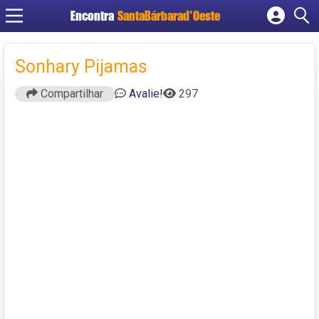
Encontra
SantaBárbarad'Oeste
Cadastrar empresa
Fazer login
Sonhary Pijamas
Criar conta
Compartilhar
Avalie!
297