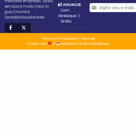
melhores empresas, locais,
ANUNCIE
:
serviços e muito mais no
Com
guia Encontra
destaque
|
SantaBárbaradoOeste.
Grátis
Termos
|
Privacidade
|
Sitemap
Criado com
e
pelo time do EncontraBrasil