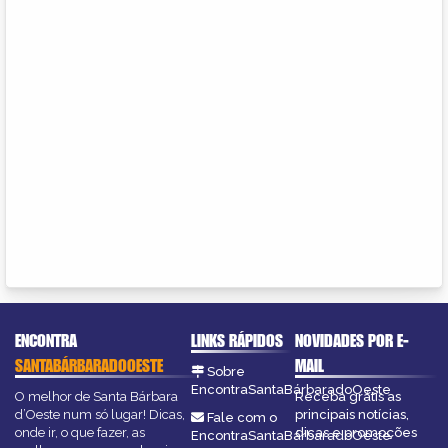
ENCONTRA
LINKS RÁPIDOS
NOVIDADES POR E-
SANTABÁRBARADOOESTE
MAIL
Sobre
EncontraSantaBárbaradoOeste
O melhor de Santa Bárbara
Receba grátis as
d’Oeste num só lugar! Dicas,
principais notícias,
Fale com o
onde ir, o que fazer, as
dicas e promoções
EncontraSantaBárbaradoOeste