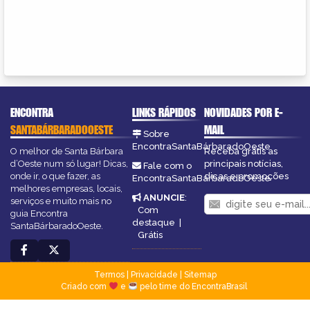
ENCONTRA
LINKS RÁPIDOS
NOVIDADES POR E-
SANTABÁRBARADOOESTE
MAIL
Sobre
EncontraSantaBárbaradoOeste
O melhor de Santa Bárbara
Receba grátis as
d’Oeste num só lugar! Dicas,
principais notícias,
Fale com o
onde ir, o que fazer, as
dicas e promoções
EncontraSantaBárbaradoOeste
melhores empresas, locais,
ANUNCIE
:
serviços e muito mais no
Com
guia Encontra
destaque
|
SantaBárbaradoOeste.
Grátis
Termos
|
Privacidade
|
Sitemap
Criado com
e
pelo time do EncontraBrasil