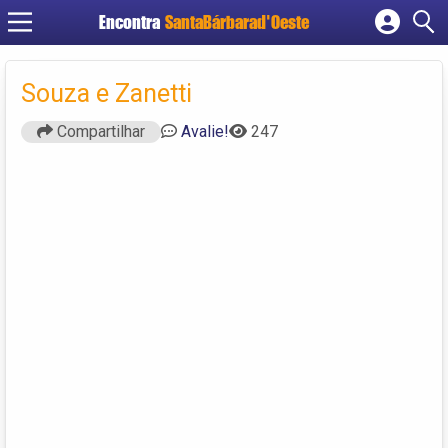
Encontra
SantaBárbarad'Oeste
Cadastrar empresa
Fazer login
Souza e Zanetti
Criar conta
Compartilhar
Avalie!
247