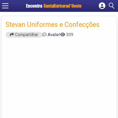
Encontra
SantaBárbarad'Oeste
Cadastrar empresa
Fazer login
Stevan Uniformes e Confecções
Criar conta
Compartilhar
Avalie!
309