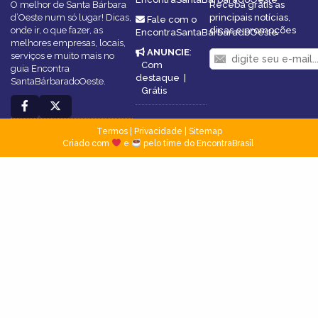
O melhor de Santa Bárbara
Receba grátis as
d’Oeste num só lugar! Dicas,
principais notícias,
Fale com o
onde ir, o que fazer, as
dicas e promoções
EncontraSantaBárbaradoOeste
melhores empresas, locais,
ANUNCIE
:
serviços e muito mais no
Com
guia Encontra
destaque
|
SantaBárbaradoOeste.
Grátis
Termos
|
Privacidade
|
Sitemap
Criado com
e
pelo time do EncontraBrasil