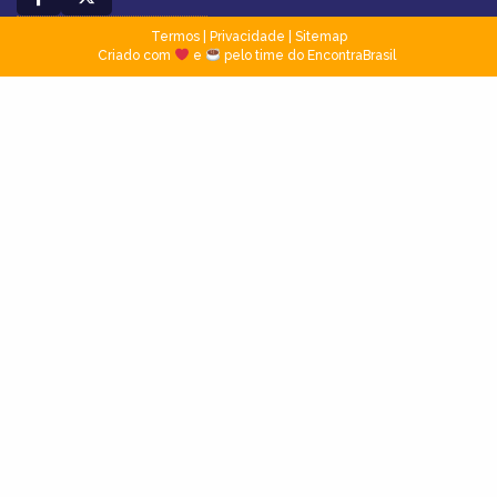
Termos
|
Privacidade
|
Sitemap
Criado com
e
pelo time do EncontraBrasil