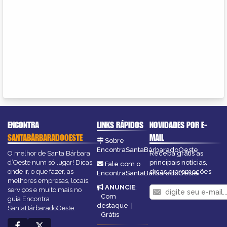
ENCONTRA
LINKS RÁPIDOS
NOVIDADES POR E-
SANTABÁRBARADOOESTE
MAIL
Sobre
EncontraSantaBárbaradoOeste
O melhor de Santa Bárbara
Receba grátis as
d’Oeste num só lugar! Dicas,
principais notícias,
Fale com o
onde ir, o que fazer, as
dicas e promoções
EncontraSantaBárbaradoOeste
melhores empresas, locais,
ANUNCIE
:
serviços e muito mais no
Com
guia Encontra
destaque
|
SantaBárbaradoOeste.
Grátis