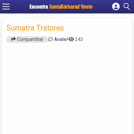
Encontra
SantaBárbarad'Oeste
Cadastrar empresa
Fazer login
Sumatra Tratores
Criar conta
Compartilhar
Avalie!
243