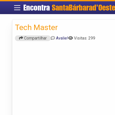
Encontra
SantaBárbarad'Oest
Tech Master
Compartilhar
Avalie!
Visitas: 299