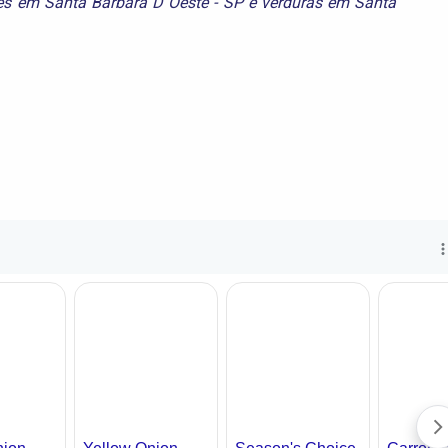
es em Santa Bárbara D´Oeste - SP
e
verduras em Santa