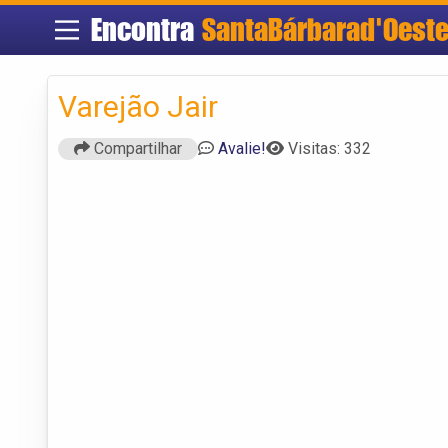
Encontra
SantaBárbarad'Oest
Varejão Jair
Compartilhar
Avalie!
Visitas: 332