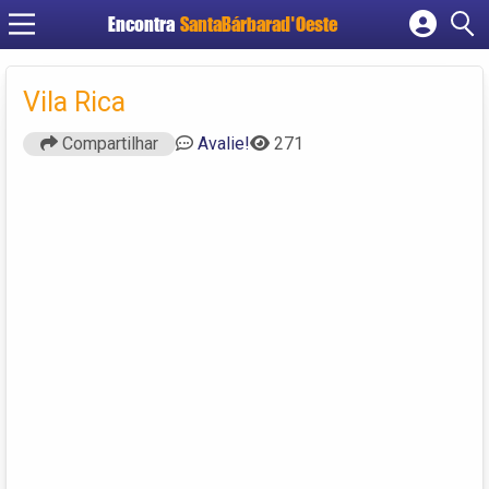
Encontra
SantaBárbarad'Oeste
Cadastrar empresa
Fazer login
Vila Rica
Criar conta
Compartilhar
Avalie!
271