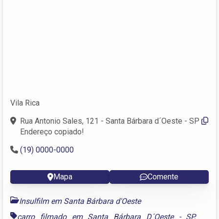
Vila Rica
Rua Antonio Sales, 121 - Santa Bárbara d´Oeste - SP
Endereço copiado!
(19) 0000-0000
Mapa
Comente
Insulfilm em Santa Bárbara d'Oeste
carro filmado em Santa Bárbara D´Oeste - SP
,