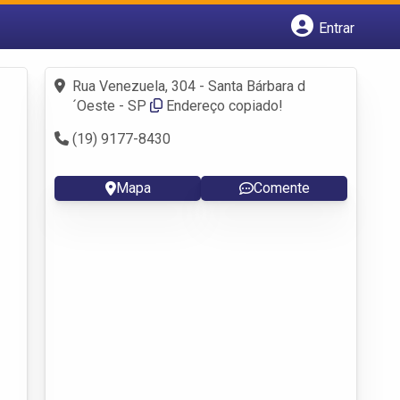
Entrar
Cadastrar empresa
Fazer login
Rua Venezuela, 304 - Santa Bárbara d
Criar conta
´Oeste - SP
Endereço copiado!
(19) 9177-8430
Mapa
Comente