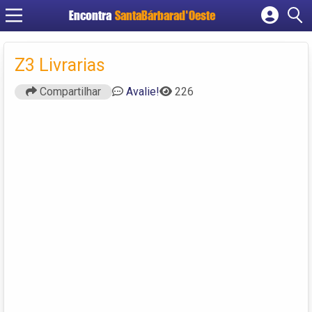
Encontra
SantaBárbarad'Oeste
Cadastrar empresa
Fazer login
Z3 Livrarias
Criar conta
Compartilhar
Avalie!
226