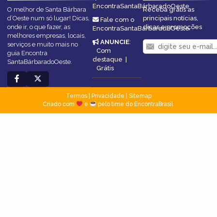
EncontraSantaBárbaradoOeste
O melhor de Santa Bárbara
Receba grátis as
d’Oeste num só lugar! Dicas,
principais notícias,
Fale com o
onde ir, o que fazer, as
dicas e promoções
EncontraSantaBárbaradoOeste
melhores empresas, locais,
ANUNCIE
:
serviços e muito mais no
Com
guia Encontra
destaque
|
SantaBárbaradoOeste.
Grátis
Termos
|
Privacidade
|
Sitemap
Criado com
e
pelo time do EncontraBrasil