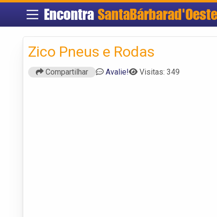
Encontra
SantaBárbarad'Oest
Zico Pneus e Rodas
Compartilhar
Avalie!
Visitas: 349