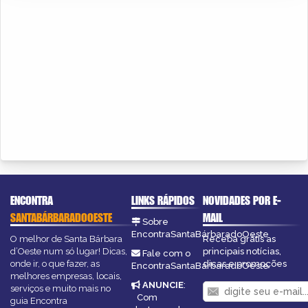
ENCONTRA
LINKS RÁPIDOS
NOVIDADES POR E-
SANTABÁRBARADOOESTE
MAIL
Sobre
EncontraSantaBárbaradoOeste
O melhor de Santa Bárbara
Receba grátis as
d’Oeste num só lugar! Dicas,
principais notícias,
Fale com o
onde ir, o que fazer, as
dicas e promoções
EncontraSantaBárbaradoOeste
melhores empresas, locais,
ANUNCIE
:
serviços e muito mais no
Com
guia Encontra