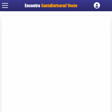
Encontra
SantaBárbarad'Oeste
Cadastrar empresa
Fazer login
Criar conta