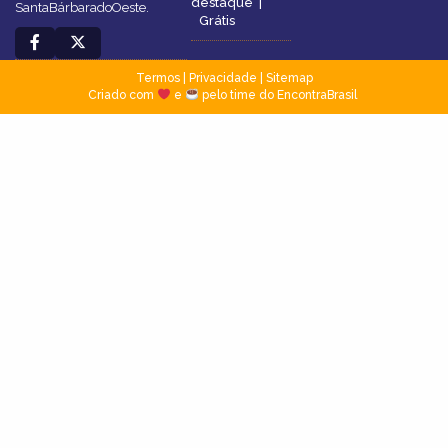
destaque
|
SantaBárbaradoOeste.
Grátis
Termos
|
Privacidade
|
Sitemap
Criado com
e
pelo time do EncontraBrasil